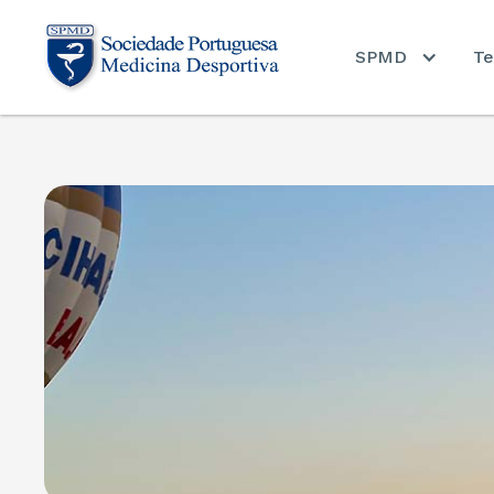
SPMD
Te